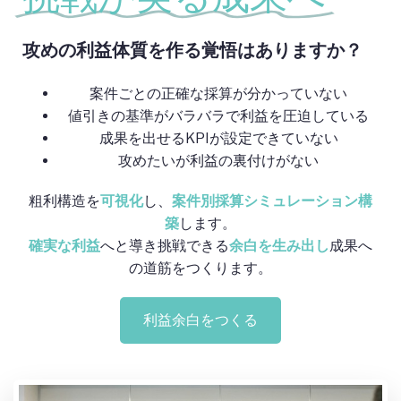
攻めの利益体質を作る覚悟はありますか？
案件ごとの正確な採算が分かっていない
値引きの基準がバラバラで利益を圧迫している
成果を出せるKPIが設定できていない
攻めたいが利益の裏付けがない
粗利構造を
可視化
し、
案件別採算シミュレーション構
築
します。
確実な利益
へと導き挑戦できる
余白を生み出し
成果へ
の道筋をつくります。
利益余白をつくる